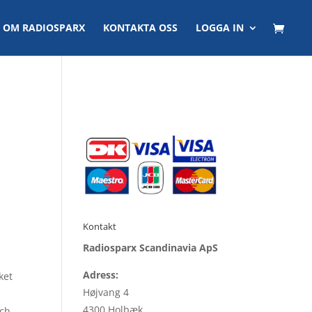
OM RADIOSPARX
KONTAKTA OSS
LOGGA IN
Kontakt
Radiosparx Scandinavia ApS
Adress:
ket
Højvang 4
4300 Holbæk
och