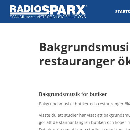
STARTS
Bakgrundsmusik
restauranger ök
Bakgrundsmusik för butiker
Bakgrundsmusik i butiker och restauranger öka
Visste du att studier har visat att bakgrundsm
gör att de stannar längre i butiken och köper 
Det visar en omfattande studie av musikens k