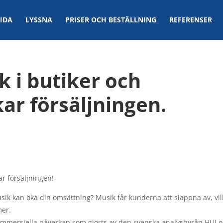
IDA
LYSSNA
PRISER OCH BESTÄLLNING
REFERENSER
 i butiker och
ar försäljningen.
r försäljningen!
usik kan öka din omsättning? Musik får kunderna att slappna av, vil
mer.
ommersiella påverkan som gjorts av den svenska analysbyrån HUI 