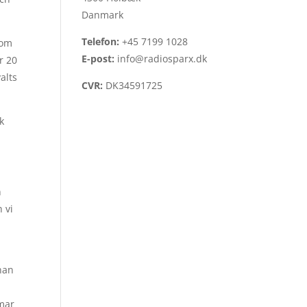
Danmark
Telefon:
+45 7199 1028
 om
E-post:
info@radiosparx.dk
r 20
alts
CVR:
DK34591725
k
n
 vi
rnan
mar