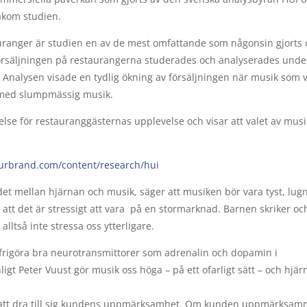
akom studien.
auranger är studien en av de mest omfattande som någonsin gjorts
rsäljningen på restaurangerna studerades och analyserades unde
 Analysen visade en tydlig ökning av försäljningen när musik som v
t med slumpmässig musik.
se för restauranggästernas upplevelse och visar att valet av musi
urbrand.com/content/research/hui
ndet mellan hjärnan och musik, säger att musiken bör vara tyst, lug
 att det är stressigt att vara på en stormarknad. Barnen skriker och
ltså inte stressa oss ytterligare.
h frigöra bra neurotransmittorer som adrenalin och dopamin i
Enligt Peter Vuust gör musik oss höga – på ett ofarligt sätt – och hjä
 att dra till sig kundens uppmärksamhet. Om kunden uppmärksam