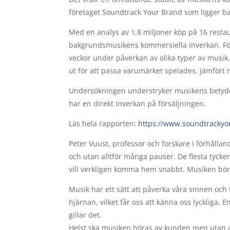
företaget Soundtrack Your Brand som ligger b
Med en analys av 1,8 miljoner köp på 16 rest
bakgrundsmusikens kommersiella inverkan. Fö
veckor under påverkan av olika typer av musik.
ut för att passa varumärket spelades, jämför
Undersökningen understryker musikens betydel
har en direkt inverkan på försäljningen.
Läs hela rapporten:
https://www.soundtrackyo
Peter Vuust, professor och forskare i förhålla
och utan alltför många pauser. De flesta tycker
vill verkligen komma hem snabbt. Musiken bör al
Musik har ett sätt att påverka våra sinnen oc
hjärnan, vilket får oss att känna oss lyckliga. 
gillar det.
Helst ska musiken höras av kunden men utan